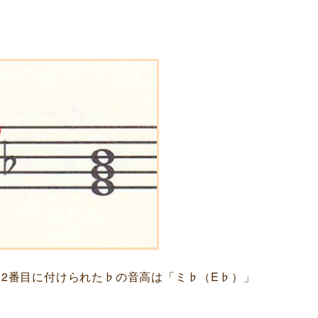
ら2番目に付けられた♭の音高は「ミ♭（E♭）」