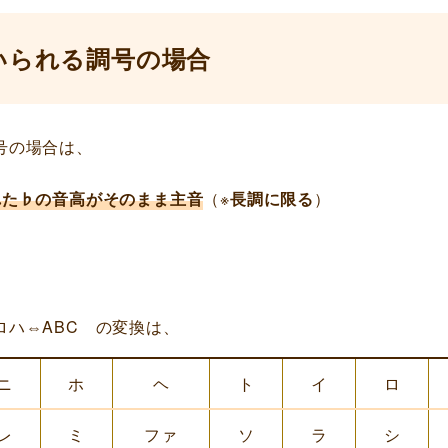
いられる調号の場合
号の場合は、
れた♭の音高がそのまま主音
（※
長調に限る
）
ロハ⇔ABC の変換は、
ニ
ホ
ヘ
ト
イ
ロ
レ
ミ
ファ
ソ
ラ
シ