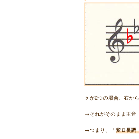
♭が2つの場合、右か
→それがそのまま主音
→つまり、「
変ロ長調（