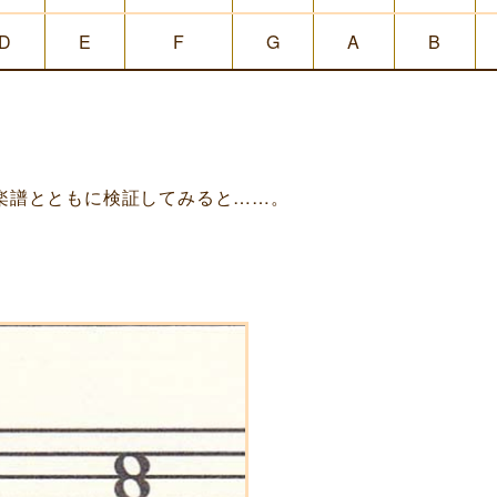
D
E
F
G
A
B
楽譜とともに検証してみると……。