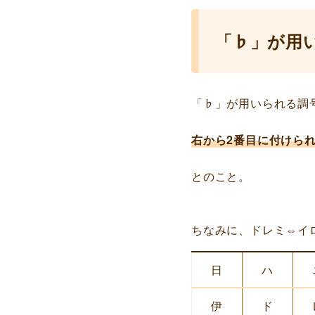
「♭」が用
「♭」が用いられる調
右から2番目に付けら
とのこと。
ちなみに、ドレミ⇔イ
日
ハ
伊
ド