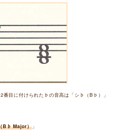
ら2番目に付けられた♭の音高は「シ♭（B♭）」
B♭ Major）
」