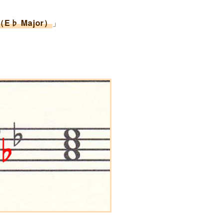
E♭ Major）
」