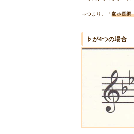
→つまり、「
変ホ長調（
♭が4つの場合