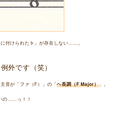
目
に付けられた♭」が存在しない……。
り例外です（笑）
は主音が「ファ（F）」の「
ヘ長調（F Major）
」。
いの……っ！！