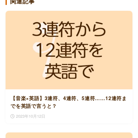
関連記事
【音楽×英語】3連符、4連符、5連符……12連符ま
でを英語で言うと？
2023年10月12日