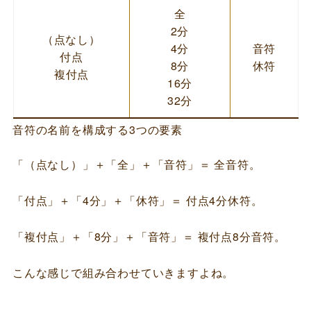
全
2分
（点なし）
4分
音符
付点
8分
休符
複付点
16分
32分
音符の名前を構成する3つの要素
「（点なし）」＋「全」＋「音符」＝ 全音符。
「付点」＋「4分」＋「休符」＝ 付点4分休符。
「複付点」＋「8分」＋「音符」＝ 複付点8分音符。
こんな感じで組み合わせていきますよね。