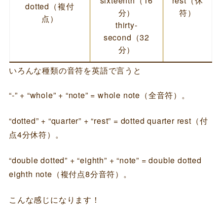
sixteenth（16
rest（休
dotted（複付
分）
符）
点）
thirty-
second（32
分）
いろんな種類の音符を英語で言うと
“-” + “whole” + “note” = whole note（全音符）。
“dotted” + “quarter” + “rest” = dotted quarter rest（付
点4分休符）。
“double dotted” + “eighth” + “note” = double dotted
eighth note（複付点8分音符）。
こんな感じになります！