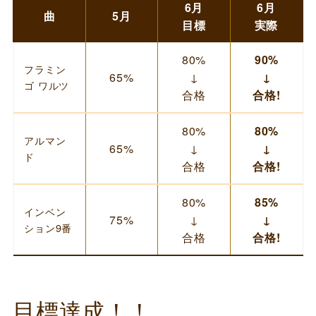
6月
6月
曲
5月
目標
実際
80%
90%
フラミン
65%
↓
↓
ゴ ワルツ
合格
合格!
80%
80%
アルマン
65%
↓
↓
ド
合格
合格!
80%
85%
インベン
75%
↓
↓
ション9番
合格
合格!
目標達成！！