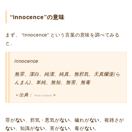
“innocence”の意味
まず、 “innocence” という言葉の意味を調べてみる
と、
innocence
無罪、潔白、純潔、純真、無邪気、天真爛漫(ら
んまん)、単純、無知、無害、無毒
＜出典：
＞
Weblio英和辞典
罪が
ない
、邪気・悪気が
ない
、穢れが
ない
、複雑さが
ない
、知識が
ない
、害が
ない
、毒が
ない
。